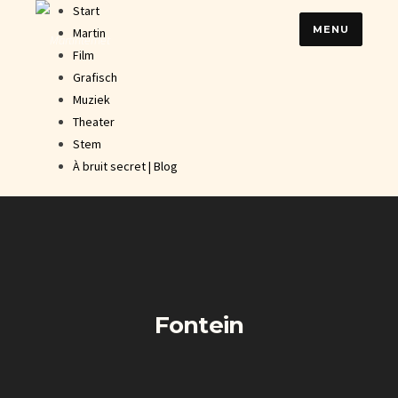
Skip
Start
MENU
to
Martin
content
Film
Grafisch
Muziek
Theater
Stem
À bruit secret | Blog
Fontein