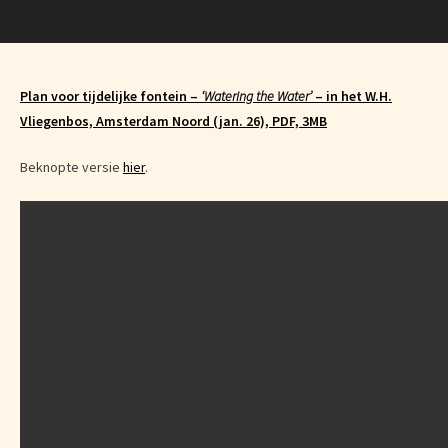
Plan voor tijdelijke fontein –
‘Watering the Water’
– in het W.H.
Vliegenbos, Amsterdam Noord (jan. 26), PDF, 3MB
Beknopte versie
hier
.