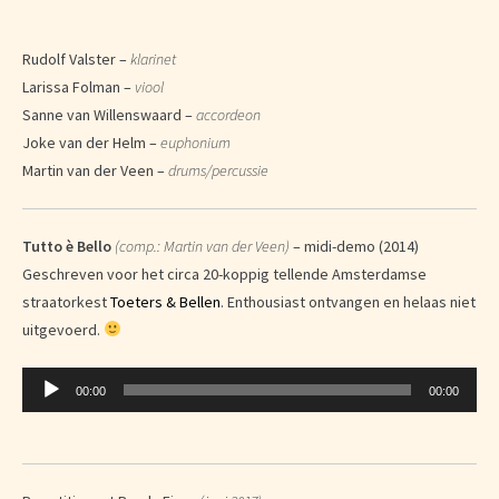
Rudolf Valster –
klarinet
Larissa Folman –
viool
Sanne van Willenswaard –
accordeon
Joke van der Helm –
euphonium
Martin van der Veen –
drums/percussie
Tutto è Bello
(comp.: Martin van der Veen)
– midi-demo (2014)
Geschreven voor het circa 20-koppig tellende Amsterdamse
straatorkest
Toeters & Bellen
. Enthousiast ontvangen en helaas niet
uitgevoerd.
Audiospeler
00:00
00:00