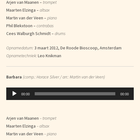
Arjen van Maanen –
trompet
Maarten Elzinga –
altsax
Martin van der Veen –
piano
Phil Blekxtoon –
contrabas
Cees Walburgh Schmidt –
drums
Opnamedatum:
3 maart 2012, De Roode Bioscoop, Amsterdam
Opnametechniek:
Leo Knikman
Barbara
(comp.: Horace Silver / arr.: Martin van der Veen)
Audiospeler
00:00
00:00
Arjen van Maanen
– trompet
Maarten Elzinga
– altsax
Martin van der Veen
– piano