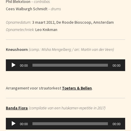
Phil Blekxtoon
– contrabas
Cees Walburgh Schmidt
– drums
Opnamedatum:
3 maart 2012, De Roode Bioscoop, Amsterdam
Opnametechniek:
Leo Knikman
Kneushoorn
(comp.: Misha Mengelberg / arr.: Martin
van
der Veen)
Audiospeler
00:00
00:00
Arrangement voor straatorkest
Toeters & Bellen
.
Banda Fiora
(compilatie van een huiskamer-repetitie in 2017)
Audiospeler
00:00
00:00