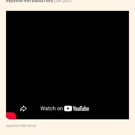
Repetitie met Banda Fiora
(juni 2017)
:
(opname: Peter Schat)