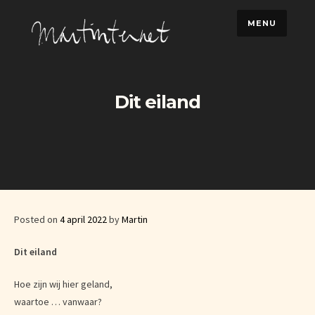
Skip
MENU
to
content
Dit eiland
Posted on
4 april 2022
by
Martin
Dit eiland
Hoe zijn wij hier geland,
waartoe … vanwaar?